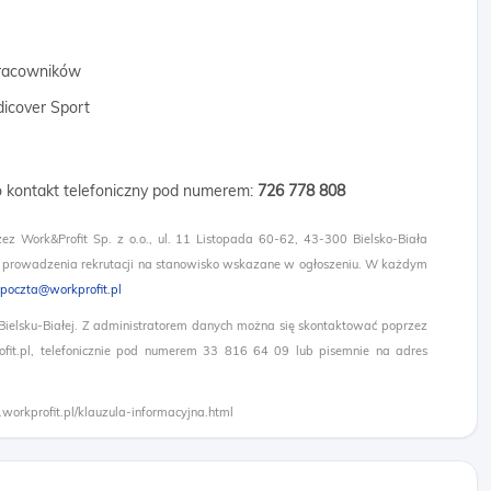
 pracowników
dicover Sport
 o kontakt telefoniczny pod numerem:
726 778 808
zez Work&Profit Sp. z o.o., ul. 11 Listopada 60-62, 43-300 Bielsko-Biała
 prowadzenia rekrutacji na stanowisko wskazane w ogłoszeniu. W każdym
poczta@workprofit.pl
 Bielsku-Białej. Z administratorem danych można się skontaktować poprzez
it.pl, telefonicznie pod numerem 33 816 64 09 lub pisemnie na adres
.workprofit.pl/klauzula-informacyjna.html