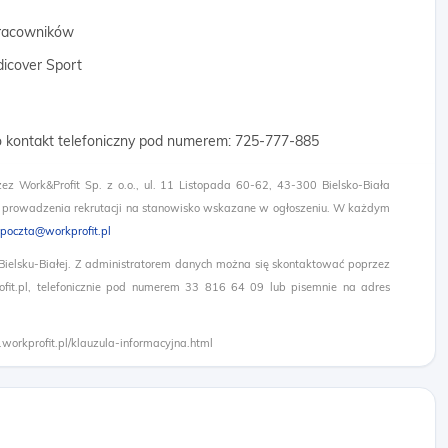
 pracowników
dicover Sport
o kontakt telefoniczny pod numerem: 725-777-885​
zez Work&Profit Sp. z o.o., ul. 11 Listopada 60-62, 43-300 Bielsko-Biała
 prowadzenia rekrutacji na stanowisko wskazane w ogłoszeniu. W każdym
poczta@workprofit.pl
 Bielsku-Białej. Z administratorem danych można się skontaktować poprzez
it.pl, telefonicznie pod numerem 33 816 64 09 lub pisemnie na adres
.workprofit.pl/klauzula-informacyjna.html