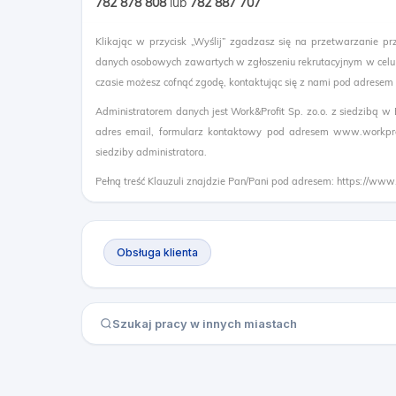
782 878 808
lub ​
782 887 707
Klikając w przycisk „Wyślij” zgadzasz się na przetwarzanie pr
danych osobowych zawartych w zgłoszeniu rekrutacyjnym w celu
czasie możesz cofnąć zgodę, kontaktując się z nami pod adresem
Administratorem danych jest Work&Profit Sp. zo.o. z siedzibą w
adres email, formularz kontaktowy pod adresem www.workprof
siedziby administratora.
Pełną treść Klauzuli znajdzie Pan/Pani pod adresem: https://www
Obsługa klienta
Szukaj pracy w innych miastach