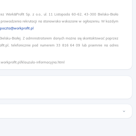
zez Work&Profit Sp. z o.o., ul. 11 Listopada 60-62, 43-300 Bielsko-Biała
 prowadzenia rekrutacji na stanowisko wskazane w ogłoszeniu. W każdym
poczta@workprofit.pl
 Bielsku-Białej. Z administratorem danych można się skontaktować poprzez
it.pl, telefonicznie pod numerem 33 816 64 09 lub pisemnie na adres
.workprofit.pl/klauzula-informacyjna.html