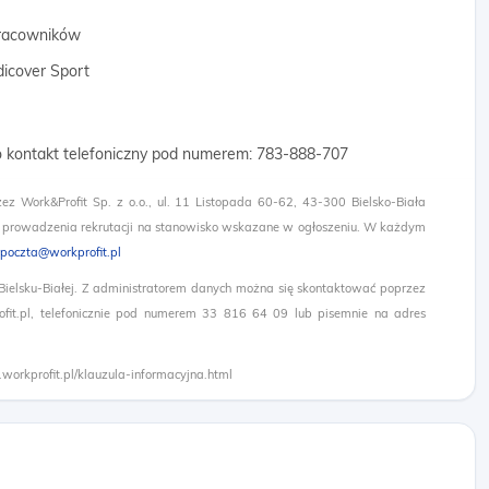
 pracowników
dicover Sport
o kontakt telefoniczny pod numerem: 783-888-707​
zez Work&Profit Sp. z o.o., ul. 11 Listopada 60-62, 43-300 Bielsko-Biała
 prowadzenia rekrutacji na stanowisko wskazane w ogłoszeniu. W każdym
poczta@workprofit.pl
 Bielsku-Białej. Z administratorem danych można się skontaktować poprzez
it.pl, telefonicznie pod numerem 33 816 64 09 lub pisemnie na adres
.workprofit.pl/klauzula-informacyjna.html