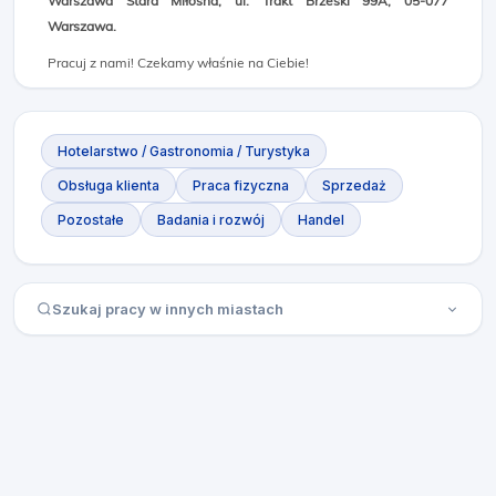
Warszawa Stara Miłosna, ul. Trakt Brzeski 99A, 05-077
Warszawa.
Pracuj z nami! Czekamy właśnie na Ciebie!
Hotelarstwo / Gastronomia / Turystyka
Obsługa klienta
Praca fizyczna
Sprzedaż
Pozostałe
Badania i rozwój
Handel
Szukaj pracy w innych miastach