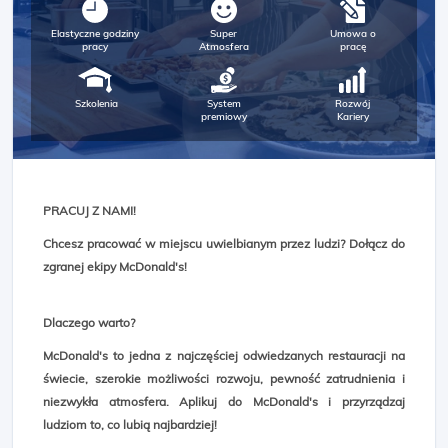
Elastyczne godziny
Super
Umowa o
pracy
Atmosfera
pracę
Szkolenia
System
Rozwój
premiowy
Kariery
PRACUJ Z NAMI!
Chcesz pracować w miejscu uwielbianym przez ludzi? Dołącz do
zgranej ekipy McDonald's!
Dlaczego warto?
McDonald's to jedna z najczęściej odwiedzanych restauracji na
świecie, szerokie możliwości rozwoju, pewność zatrudnienia i
niezwykła atmosfera. Aplikuj do McDonald's i przyrządzaj
ludziom to, co lubią najbardziej!