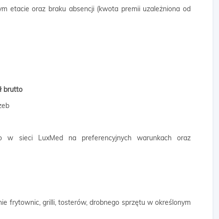
m etacie oraz braku absencji (kwota premii uzależniona od
ł brutto
zeb
go w sieci LuxMed na preferencyjnych warunkach oraz
ie frytownic, grilli, tosterów, drobnego sprzętu w określonym