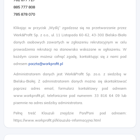
885 777 808
785 878 070​
Klikając w przycisk „Wyślij” zgadzasz się na przetwarzanie przez
Work&Profit Sp. z o.o., ul. 11 Listopada 60-62, 43-300 Bielsko-Biała
danych osobowych zawartych w zgłoszeniu rekrutacyjnym w celu
prowadzenia rekrutacji na stanowisko wskazane w ogłoszeniu. W
każdym czasie możesz cofnąć zgodę, kontaktując się z nami pod
adresem
poczta@workprofit.pl
Administratorem danych jest Work&Profit Sp. zo.o. z siedzibą w
Bielsku-Białej. Z administratorem danych można się skontaktować
poprzez adres email, formularz kontaktowy pod adresem
www.workprofit.pl, telefonicznie pod numerem 33 816 64 09 lub
pisemnie na adres siedziby administratora.
Pełną treść Klauzuli znajdzie Pan/Pani pod adresem:
https://www.workprofit.pl/klauzula-informacyjna.html