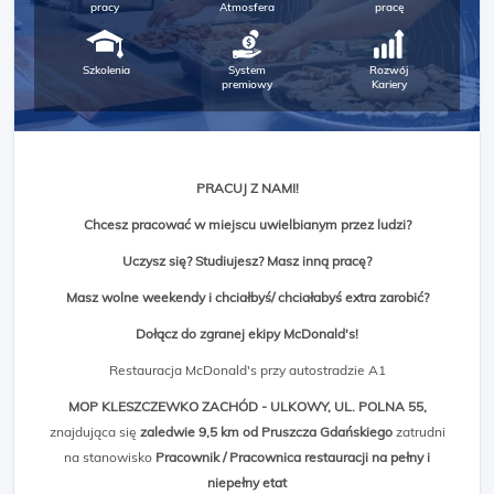
pracy
Atmosfera
pracę
Szkolenia
System
Rozwój
premiowy
Kariery
PRACUJ Z NAMI!
Chcesz pracować w miejscu uwielbianym przez ludzi?
Uczysz się? Studiujesz? Masz inną pracę?
Masz wolne weekendy i chciałbyś/ chciałabyś extra zarobić?
Dołącz do zgranej ekipy McDonald's!
Restauracja McDonald's przy autostradzie A1
MOP KLESZCZEWKO ZACHÓD - ULKOWY, UL. POLNA 55,
znajdująca się
zaledwie 9,5 km od Pruszcza Gdańskiego
zatrudni
na stanowisko
Pracownik / Pracownica restauracji na pełny i
niepełny etat