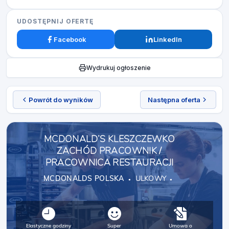
UDOSTĘPNIJ OFERTĘ
Facebook
LinkedIn
Wydrukuj ogłoszenie
Powrót do wyników
Następna oferta
MCDONALD’S KLESZCZEWKO
ZACHÓD PRACOWNIK /
PRACOWNICA RESTAURACJI
MCDONALDS POLSKA
ULKOWY
Elastyczne godziny
Super
Umowa o