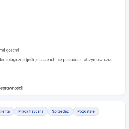
ymi gośćmi
emiologiczne (jeśli jeszcze ich nie posiadasz, otrzymasz czas
osprawności!
lienta
Praca fizyczna
Sprzedaż
Pozostałe