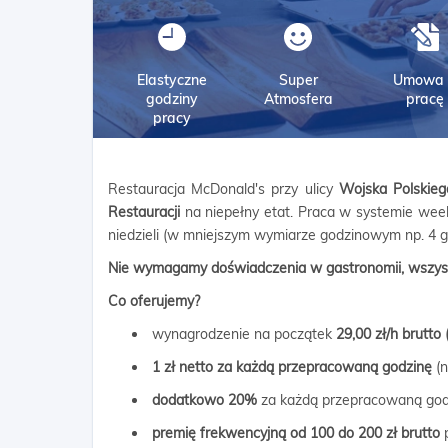
Elastyczne
Super
Umowa 
godziny
Atmosfera
pracę
pracy
Restauracja McDonald's przy ulicy
Wojska Polskieg
Restauracji
na niepełny etat. Praca w systemie week
niedzieli (w mniejszym wymiarze godzinowym np. 4 g
Nie wymagamy doświadczenia w gastronomii, wszys
Co oferujemy?
wynagrodzenie na początek
29,00 zł/h brutto
1 zł netto za każdą przepracowaną godzinę
(n
dodatkowo 20%
za każdą przepracowaną god
premię frekwencyjną od 100 do 200 zł brutto
p