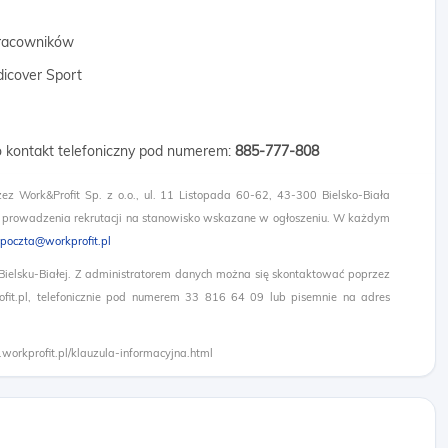
 pracowników
dicover Sport
 o kontakt telefoniczny pod numerem:
885-777-808
zez Work&Profit Sp. z o.o., ul. 11 Listopada 60-62, 43-300 Bielsko-Biała
 prowadzenia rekrutacji na stanowisko wskazane w ogłoszeniu. W każdym
poczta@workprofit.pl
 Bielsku-Białej. Z administratorem danych można się skontaktować poprzez
it.pl, telefonicznie pod numerem 33 816 64 09 lub pisemnie na adres
.workprofit.pl/klauzula-informacyjna.html