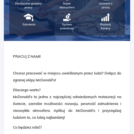
Elastyczne godziny
Super
Umowa o
pracy
Atmosfera
pracę
Szkolenia
System
Rozwój
premiowy
Kariery
PRACUJ Z NAMI!
Chcesz pracować w miejscu uwielbianym przez ludzi? Dołącz do
zgranej ekipy McDonald's!
Dlaczego warto?
McDonald's to jedna z najczęściej odwiedzanych restauracji na
świecie, szerokie możliwości rozwoju, pewność zatrudnienia i
niezwykła atmosfera. Aplikuj do McDonald's i przyrządzaj
ludziom to, co lubią najbardziej!
Co będziez robić?