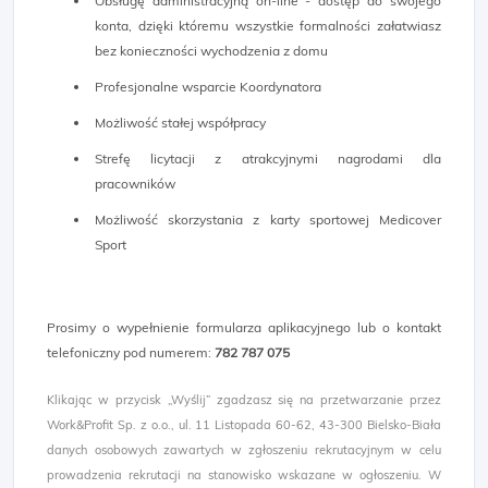
Obsługę administracyjną on-line - dostęp do swojego
konta, dzięki któremu wszystkie formalności załatwiasz
bez konieczności wychodzenia z domu
Profesjonalne wsparcie Koordynatora
Możliwość stałej współpracy
Strefę licytacji z atrakcyjnymi nagrodami dla
pracowników
Możliwość skorzystania z karty sportowej Medicover
Sport
Prosimy o wypełnienie formularza aplikacyjnego lub o kontakt
telefoniczny pod numerem:
782 787 075
Klikając w przycisk „Wyślij” zgadzasz się na przetwarzanie przez
Work&Profit Sp. z o.o., ul. 11 Listopada 60-62, 43-300 Bielsko-Biała
danych osobowych zawartych w zgłoszeniu rekrutacyjnym w celu
prowadzenia rekrutacji na stanowisko wskazane w ogłoszeniu. W