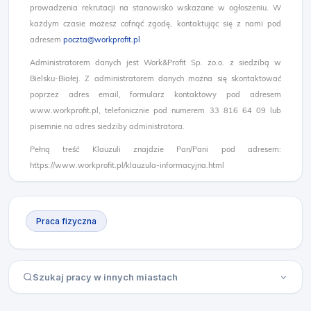
prowadzenia rekrutacji na stanowisko wskazane w ogłoszeniu. W
każdym czasie możesz cofnąć zgodę, kontaktując się z nami pod
adresem
poczta@workprofit.pl
Administratorem danych jest Work&Profit Sp. zo.o. z siedzibą w
Bielsku-Białej. Z administratorem danych można się skontaktować
poprzez adres email, formularz kontaktowy pod adresem
www.workprofit.pl, telefonicznie pod numerem 33 816 64 09 lub
pisemnie na adres siedziby administratora.
Pełną treść Klauzuli znajdzie Pan/Pani pod adresem:
https://www.workprofit.pl/klauzula-informacyjna.html
Praca fizyczna
Szukaj pracy w innych miastach