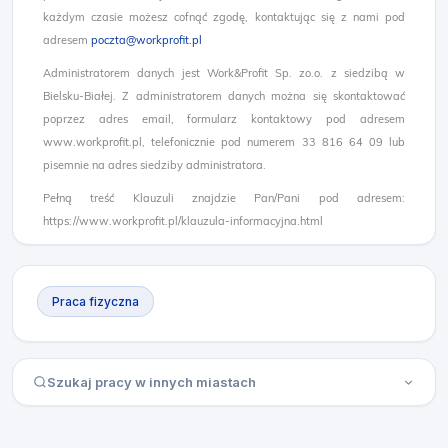
każdym czasie możesz cofnąć zgodę, kontaktując się z nami pod
adresem
poczta@workprofit.pl
Administratorem danych jest Work&Profit Sp. zo.o. z siedzibą w
Bielsku-Białej. Z administratorem danych można się skontaktować
poprzez adres email, formularz kontaktowy pod adresem
www.workprofit.pl, telefonicznie pod numerem 33 816 64 09 lub
pisemnie na adres siedziby administratora.
Pełną treść Klauzuli znajdzie Pan/Pani pod adresem:
https://www.workprofit.pl/klauzula-informacyjna.html
Praca fizyczna
Szukaj pracy w innych miastach