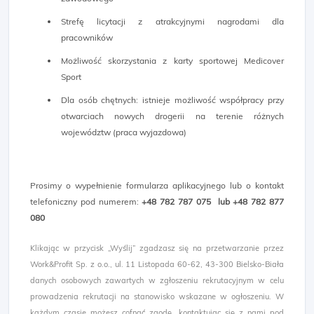
Strefę licytacji z atrakcyjnymi nagrodami dla
pracowników
Możliwość skorzystania z karty sportowej Medicover
Sport
Dla osób chętnych: istnieje możliwość współpracy przy
otwarciach nowych drogerii na terenie różnych
województw (praca wyjazdowa)
Prosimy o wypełnienie formularza aplikacyjnego lub o kontakt
telefoniczny pod numerem:
+48 782 787 075 ​ lub +48 782 877
080
Klikając w przycisk „Wyślij” zgadzasz się na przetwarzanie przez
Work&Profit Sp. z o.o., ul. 11 Listopada 60-62, 43-300 Bielsko-Biała
danych osobowych zawartych w zgłoszeniu rekrutacyjnym w celu
prowadzenia rekrutacji na stanowisko wskazane w ogłoszeniu. W
każdym czasie możesz cofnąć zgodę, kontaktując się z nami pod