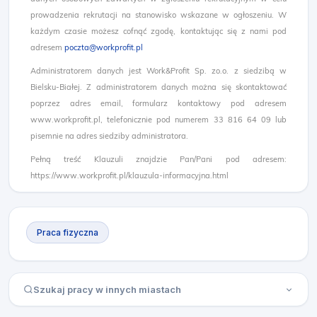
prowadzenia rekrutacji na stanowisko wskazane w ogłoszeniu. W
każdym czasie możesz cofnąć zgodę, kontaktując się z nami pod
adresem
poczta@workprofit.pl
Administratorem danych jest Work&Profit Sp. zo.o. z siedzibą w
Bielsku-Białej. Z administratorem danych można się skontaktować
poprzez adres email, formularz kontaktowy pod adresem
www.workprofit.pl, telefonicznie pod numerem 33 816 64 09 lub
pisemnie na adres siedziby administratora.
Pełną treść Klauzuli znajdzie Pan/Pani pod adresem:
https://www.workprofit.pl/klauzula-informacyjna.html
Praca fizyczna
Szukaj pracy w innych miastach