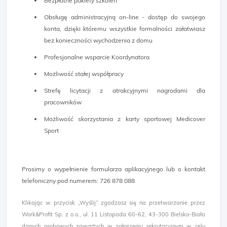
Bezpłatne pakiety szkoleń
Obsługę administracyjną on-line - dostęp do swojego
konta, dzięki któremu wszystkie formalności załatwiasz
bez konieczności wychodzenia z domu
Profesjonalne wsparcie Koordynatora
Możliwość stałej współpracy
Strefę licytacji z atrakcyjnymi nagrodami dla
pracowników
Możliwość skorzystania z karty sportowej Medicover
Sport
Prosimy o wypełnienie formularza aplikacyjnego lub o kontakt
telefoniczny pod numerem: 726 878 088 ​
Klikając w przycisk „Wyślij” zgadzasz się na przetwarzanie przez
Work&Profit Sp. z o.o., ul. 11 Listopada 60-62, 43-300 Bielsko-Biała
danych osobowych zawartych w zgłoszeniu rekrutacyjnym w celu