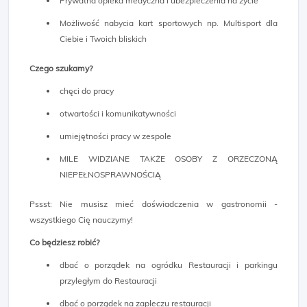
Prywatna opieka medyczna i ubezpieczenia na życie
Możliwość nabycia kart sportowych np. Multisport dla
Ciebie i Twoich bliskich
Czego szukamy?
chęci do pracy
otwartości i komunikatywności
umiejętności pracy w zespole
MILE WIDZIANE TAKŻE OSOBY Z ORZECZONĄ
NIEPEŁNOSPRAWNOŚCIĄ
Pssst: Nie musisz mieć doświadczenia w gastronomii -
wszystkiego Cię nauczymy!
Co będziesz robić?
dbać o porządek na ogródku Restauracji i parkingu
przyległym do Restauracji
dbać o porządek na zapleczu restauracji