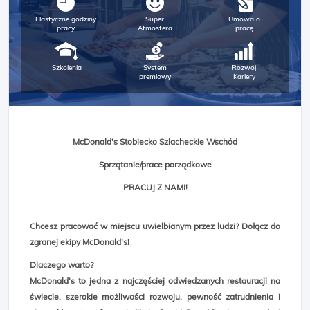
Elastyczne godziny
Super
Umowa o
pracy
Atmosfera
pracę
Szkolenia
System
Rozwój
premiowy
Kariery
McDonald's Stobiecko Szlacheckie Wschód
Sprzątanie/prace porządkowe
PRACUJ Z NAMI!
Chcesz pracować w miejscu uwielbianym przez ludzi? Dołącz do
zgranej ekipy McDonald's!
Dlaczego warto?
McDonald's to jedna z najczęściej odwiedzanych restauracji na
świecie, szerokie możliwości rozwoju, pewność zatrudnienia i