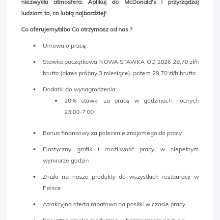
niezwykła atmosfera. Aplikuj do McDonald's i przyrządzaj
ludziom to, co lubią najbardziej!
Co oferujemy/albo Co otrzymasz od nas ?
Umowa o pracę
Stawka początkowa NOWA STAWKA OD 2026 28,70 zł/h
brutto (okres próbny 3 miesiące), potem 29,70 zł/h brutto
Dodatki do wynagrodzenia:
20% stawki za pracę w godzinach nocnych
23:00-7:00
Bonus finansowy za polecenie znajomego do pracy
Elastyczny grafik i możliwość pracy w niepełnym
wymiarze godzin
Zniżki na nasze produkty do wszystkich restauracji w
Polsce
Atrakcyjna oferta rabatowa na posiłki w czasie pracy