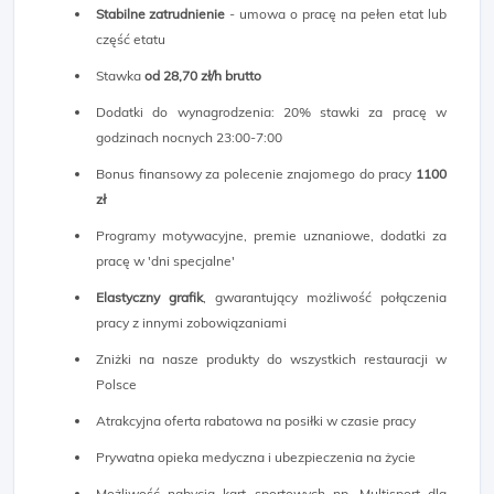
Stabilne zatrudnienie
- umowa o pracę na pełen etat lub
część etatu
Stawka
od 28,70 zł/h brutto
Dodatki do wynagrodzenia: 20% stawki za pracę w
godzinach nocnych 23:00-7:00
Bonus finansowy za polecenie znajomego do pracy
11
00
zł
Programy motywacyjne, premie uznaniowe, dodatki za
pracę w 'dni specjalne'
Elastyczny grafik
, gwarantujący możliwość połączenia
pracy z innymi zobowiązaniami
Zniżki na nasze produkty do wszystkich restauracji w
Polsce
Atrakcyjna oferta rabatowa na posiłki w czasie pracy
Prywatna opieka medyczna i ubezpieczenia na życie
Możliwość nabycia kart sportowych np. Multisport dla