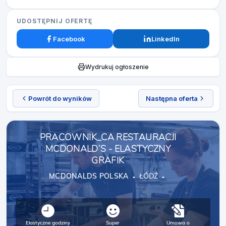
UDOSTĘPNIJ OFERTĘ
Facebook
LinkedIn
Wydrukuj ogłoszenie
Powrót do wyników
Następna oferta
PRACOWNIK_CA RESTAURACJI
MCDONALD’S - ELASTYCZNY
GRAFIK
MCDONALDS POLSKA
ŁÓDŹ
Elastyczne godziny
Super
Umowa o