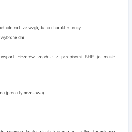
ełnoletnich ze względu na charakter pracy
ć wybrane dni
transport ciężarów zgodnie z przepisami BHP (o masie
wną (praca tymczasowa)
 do swojego konta, dzięki któremu wszystkie formalności