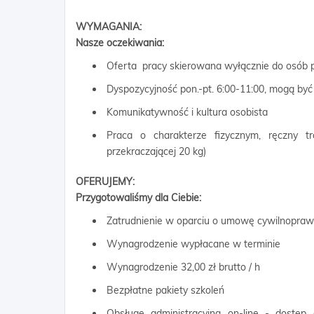
WYMAGANIA:
Nasze oczekiwania:
Oferta pracy skierowana wyłącznie do osób p
Dyspozycyjność pon.-pt. 6:00-11:00, mogą by
Komunikatywność i kultura osobista
Praca o charakterze fizycznym, ręczny 
przekraczającej 20 kg)
OFERUJEMY:
Przygotowaliśmy dla Ciebie:
Zatrudnienie w oparciu o umowę cywilnopra
Wynagrodzenie wypłacane w terminie
Wynagrodzenie 32,00 zł brutto / h
Bezpłatne pakiety szkoleń
Obsługę administracyjną on-line - dostęp