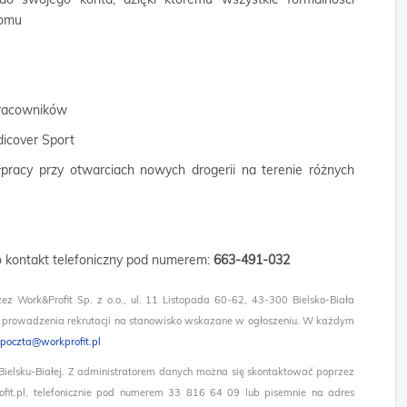
domu
 pracowników
dicover Sport
łpracy przy otwarciach nowych drogerii na terenie różnych
 o kontakt telefoniczny pod numerem:
663-491-032​
zez Work&Profit Sp. z o.o., ul. 11 Listopada 60-62, 43-300 Bielsko-Biała
 prowadzenia rekrutacji na stanowisko wskazane w ogłoszeniu. W każdym
poczta@workprofit.pl
 Bielsku-Białej. Z administratorem danych można się skontaktować poprzez
it.pl, telefonicznie pod numerem 33 816 64 09 lub pisemnie na adres