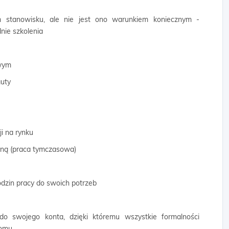
 stanowisku, ale nie jest ono warunkiem koniecznym -
ie szkolenia
owym
auty
ji na rynku
wną (praca tymczasowa)
odzin pracy do swoich potrzeb
 do swojego konta, dzięki któremu wszystkie formalności
domu