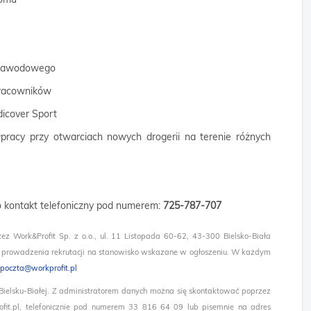
 zawodowego
 pracowników
dicover Sport
łpracy przy otwarciach nowych drogerii na terenie różnych
 o kontakt telefoniczny pod numerem:
725-787-707
zez Work&Profit Sp. z o.o., ul. 11 Listopada 60-62, 43-300 Bielsko-Biała
 prowadzenia rekrutacji na stanowisko wskazane w ogłoszeniu. W każdym
poczta@workprofit.pl
 Bielsku-Białej. Z administratorem danych można się skontaktować poprzez
it.pl, telefonicznie pod numerem 33 816 64 09 lub pisemnie na adres