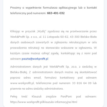
Prosimy o wypełnienie formularza aplikacyjnego lub o kontakt
telefoniczny pod numerem:
663-491-032​
Klikając w przycisk „Wyślij” zgadzasz się na przetwarzanie przez
Work&Profit Sp. z o.o., ul. 11 Listopada 60-62, 43-300 Bielsko-Biała
danych osobowych zawartych w zgłoszeniu rekrutacyjnym w celu
prowadzenia rekrutacji na stanowisko wskazane w ogłoszeniu. W
każdym czasie możesz cofnąć zgodę, kontaktując się z nami pod
adresem
poczta@workprofit.pl
Administratorem danych jest Work&Profit Sp. zo.o. z siedzibą w
Bielsku-Białej. Z administratorem danych można się skontaktować
poprzez adres email, formularz kontaktowy pod adresem
www.workprofit.pl, telefonicznie pod numerem 33 816 64 09 lub
pisemnie na adres siedziby administratora.
Pełną treść Klauzuli znajdzie Pan/Pani pod adresem:
https://www.workprofit.pl/klauzula-informacyjna.html