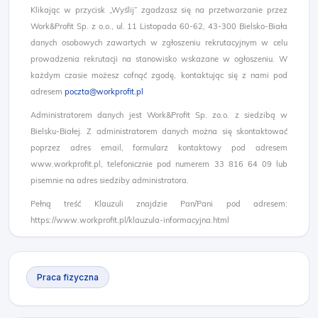
Klikając w przycisk „Wyślij” zgadzasz się na przetwarzanie przez
Work&Profit Sp. z o.o., ul. 11 Listopada 60-62, 43-300 Bielsko-Biała
danych osobowych zawartych w zgłoszeniu rekrutacyjnym w celu
prowadzenia rekrutacji na stanowisko wskazane w ogłoszeniu. W
każdym czasie możesz cofnąć zgodę, kontaktując się z nami pod
adresem
poczta@workprofit.pl
Administratorem danych jest Work&Profit Sp. zo.o. z siedzibą w
Bielsku-Białej. Z administratorem danych można się skontaktować
poprzez adres email, formularz kontaktowy pod adresem
www.workprofit.pl, telefonicznie pod numerem 33 816 64 09 lub
pisemnie na adres siedziby administratora.
Pełną treść Klauzuli znajdzie Pan/Pani pod adresem:
https://www.workprofit.pl/klauzula-informacyjna.html
Praca fizyczna