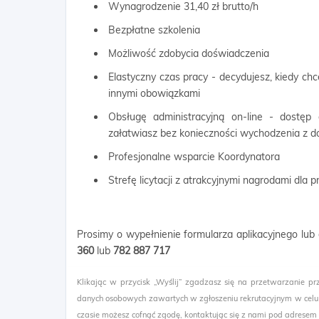
Wynagrodzenie 31,40 zł brutto/h
Bezpłatne szkolenia
Możliwość zdobycia doświadczenia
Elastyczny czas pracy - decydujesz, kiedy ch
innymi obowiązkami
Obsługę administracyjną on-line - dostęp
załatwiasz bez konieczności wychodzenia z 
Profesjonalne wsparcie Koordynatora
Strefę licytacji z atrakcyjnymi nagrodami dla
Prosimy o wypełnienie formularza aplikacyjnego lu
360
lub
782 887 717
Klikając w przycisk „Wyślij” zgadzasz się na przetwarzanie pr
danych osobowych zawartych w zgłoszeniu rekrutacyjnym w celu
czasie możesz cofnąć zgodę, kontaktując się z nami pod adresem