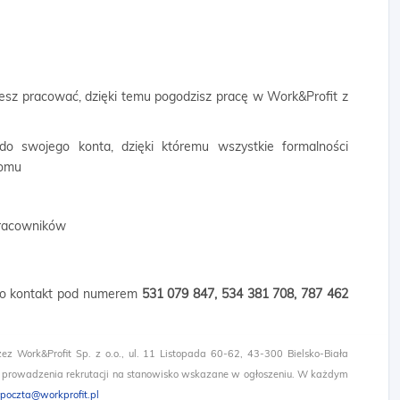
cesz pracować, dzięki temu pogodzisz pracę w Work&Profit z
 do swojego konta, dzięki któremu wszystkie formalności
domu
 pracowników
b o kontakt pod numerem
531 079 847,
534 381 708,
787 462
zez Work&Profit Sp. z o.o., ul. 11 Listopada 60-62, 43-300 Bielsko-Biała
 prowadzenia rekrutacji na stanowisko wskazane w ogłoszeniu. W każdym
poczta@workprofit.pl