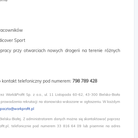
 pracowników
dicover Sport
łpracy przy otwarciach nowych drogerii na terenie różnych
 o kontakt telefoniczny pod numerem:
798 789 428
zez Work&Profit Sp. z o.o., ul. 11 Listopada 60-62, 43-300 Bielsko-Biała
 prowadzenia rekrutacji na stanowisko wskazane w ogłoszeniu. W każdym
poczta@workprofit.pl
 Bielsku-Białej. Z administratorem danych można się skontaktować poprzez
it.pl, telefonicznie pod numerem 33 816 64 09 lub pisemnie na adres