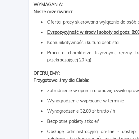
WYMAGANIA:
Nasze oczekiwania:
Oferta pracy skierowana wyłącznie do osób p
Dyspozycyjność w środy i soboty od godz. 8:0
Komunikatywność i kultura osobista
Praca o charakterze fizycznym, ręczny 
przekraczającej 20 kg)
OFERUJEMY:
Przygotowaliśmy dla Ciebie:
Zatrudnienie w oparciu o umowę cywilnopra
Wynagrodzenie wypłacane w terminie
Wynagrodzenie 32,00 zł brutto / h
Bezpłatne pakiety szkoleń
Obsługę administracyjną on-line - dostęp
załatwiasz bez konieczności wychodzenia z 