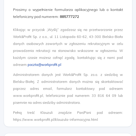
Prosimy o wypełnienie formularza aplikacyjnego lub o kontakt
telefoniczny pod numerem:
885777272​
Klikając w przycisk „Wyślij” zgadzasz się na przetwarzanie przez
Work&Profit Sp. z o.o., ul. 11 Listopada 60-62, 43-300 Bielsko-Biała
danych osobowych zawartych w zgłoszeniu rekrutacyjnym w celu
prowadzenia rekrutacji na stanowisko wskazane w ogłoszeniu. W
każdym czasie możesz cofnąć zgodę, kontaktując się z nami pod
adresem
poczta@workprofit.pl
Administratorem danych jest Work&Profit Sp. zo.o. z siedzibą w
Bielsku-Białej. Z administratorem danych można się skontaktować
poprzez adres email, formularz kontaktowy pod adresem
www.workprofit.pl, telefonicznie pod numerem 33 816 64 09 lub
pisemnie na adres siedziby administratora.
Pełną treść Klauzuli znajdzie Pan/Pani pod adresem:
https://www.workprofit.pl/klauzula-informacyjna.html