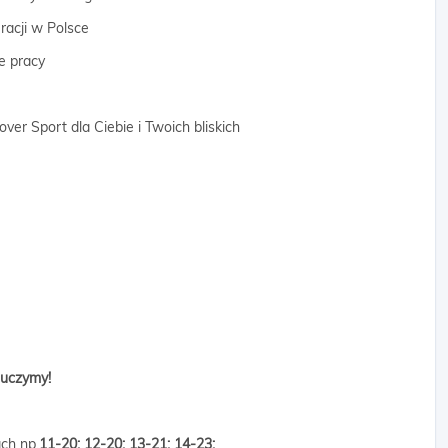
racji w Polsce
e pracy
er Sport dla Ciebie i Twoich bliskich
auczymy!
ch np.
11-20;
12-20; 13-21; 14-23;