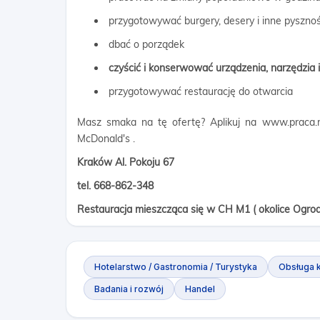
przygotowywać burgery, desery i inne pysznoś
dbać o porządek
czyścić i konserwować urządzenia, narzędzia 
przygotowywać restaurację do otwarcia
Masz smaka na tę ofertę? Aplikuj na www.praca.mc
McDonald's .
Kraków Al. Pokoju 67
tel. 668-862-348
Restauracja mieszcząca się w CH M1 ( okolice Ogro
Hotelarstwo / Gastronomia / Turystyka
Obsługa k
Badania i rozwój
Handel