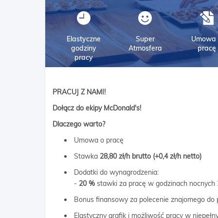
Elastyczne
Super
Umowa 
godziny
Atmosfera
pracę
pracy
PRACUJ Z NAMI!
Dołącz do ekipy
McDonald's
!
Dlaczego warto?
Umowa o pracę
Stawka
28,80 zł/h brutto (+0,4 zł/h netto)
Dodatki do wynagrodzenia:
-
20 %
stawki za pracę w godzinach nocnych 
Bonus finansowy za polecenie znajomego do 
Elastyczny grafik i możliwość pracy w niepeł