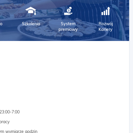
o
Szkolenia
System
Rozwój
premiowy
Kariery
23:00-7:00
pracy
nym wymiarze godzin