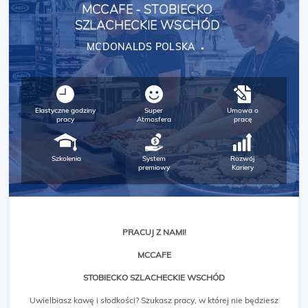
MCCAFE - STOBIECKO
SZLACHECKIE WSCHÓD
MCDONALDS POLSKA
Elastyczne godziny
Super
Umowa o
pracy
Atmosfera
pracę
Szkolenia
System
Rozwój
premiowy
Kariery
PRACUJ Z NAMI!
MCCAFE
STOBIECKO SZLACHECKIE WSCHÓD
Uwielbiasz kawę i słodkości? Szukasz pracy, w której nie będziesz