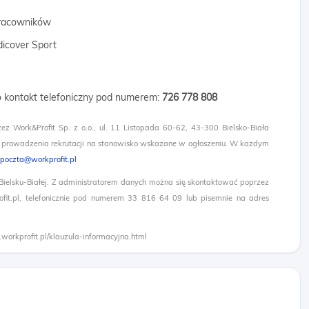
 pracowników
dicover Sport
 o kontakt telefoniczny pod numerem:
726 778 808
zez Work&Profit Sp. z o.o., ul. 11 Listopada 60-62, 43-300 Bielsko-Biała
 prowadzenia rekrutacji na stanowisko wskazane w ogłoszeniu. W każdym
poczta@workprofit.pl
 Bielsku-Białej. Z administratorem danych można się skontaktować poprzez
it.pl, telefonicznie pod numerem 33 816 64 09 lub pisemnie na adres
.workprofit.pl/klauzula-informacyjna.html