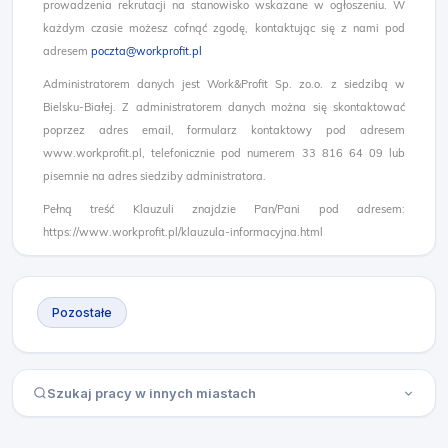
prowadzenia rekrutacji na stanowisko wskazane w ogłoszeniu. W
każdym czasie możesz cofnąć zgodę, kontaktując się z nami pod
adresem
poczta@workprofit.pl
Administratorem danych jest Work&Profit Sp. zo.o. z siedzibą w
Bielsku-Białej. Z administratorem danych można się skontaktować
poprzez adres email, formularz kontaktowy pod adresem
www.workprofit.pl, telefonicznie pod numerem 33 816 64 09 lub
pisemnie na adres siedziby administratora.
Pełną treść Klauzuli znajdzie Pan/Pani pod adresem:
https://www.workprofit.pl/klauzula-informacyjna.html
Pozostałe
Szukaj pracy w innych miastach