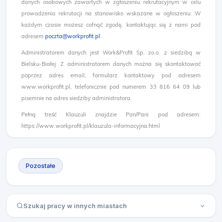
danych osobowych zawartych w zgłoszeniu rekrutacyjnym w celu
prowadzenia rekrutacji na stanowisko wskazane w ogłoszeniu. W
każdym czasie możesz cofnąć zgodę, kontaktując się z nami pod
adresem
poczta@workprofit.pl
Administratorem danych jest Work&Profit Sp. zo.o. z siedzibą w
Bielsku-Białej. Z administratorem danych można się skontaktować
poprzez adres email, formularz kontaktowy pod adresem
www.workprofit.pl, telefonicznie pod numerem 33 816 64 09 lub
pisemnie na adres siedziby administratora.
Pełną treść Klauzuli znajdzie Pan/Pani pod adresem:
https://www.workprofit.pl/klauzula-informacyjna.html
Pozostałe
Szukaj pracy w innych miastach