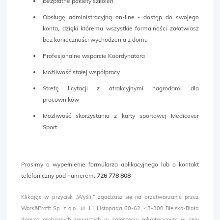
Bezpłatne pakiety szkoleń
Obsługę administracyjną on-line - dostęp do swojego
konta, dzięki któremu wszystkie formalności załatwiasz
bez konieczności wychodzenia z domu
Profesjonalne wsparcie Koordynatora
Możliwość stałej współpracy
Strefę licytacji z atrakcyjnymi nagrodami dla
pracowników
Możliwość skorzystania z karty sportowej Medicover
Sport
Prosimy o wypełnienie formularza aplikacyjnego lub o kontakt
telefoniczny pod numerem:
726 778 808
Klikając w przycisk „Wyślij” zgadzasz się na przetwarzanie przez
Work&Profit Sp. z o.o., ul. 11 Listopada 60-62, 43-300 Bielsko-Biała
danych osobowych zawartych w zgłoszeniu rekrutacyjnym w celu