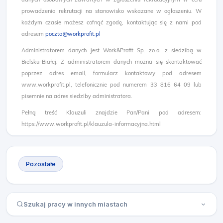
prowadzenia rekrutacji na stanowisko wskazane w ogłoszeniu. W
każdym czasie możesz cofnąć zgodę, kontaktując się z nami pod
adresem
poczta@workprofit.pl
Administratorem danych jest Work&Profit Sp. zo.o. z siedzibą w
Bielsku-Białej. Z administratorem danych można się skontaktować
poprzez adres email, formularz kontaktowy pod adresem
www.workprofit.pl, telefonicznie pod numerem 33 816 64 09 lub
pisemnie na adres siedziby administratora.
Pełną treść Klauzuli znajdzie Pan/Pani pod adresem:
https://www.workprofit.pl/klauzula-informacyjna.html
Pozostałe
Szukaj pracy w innych miastach