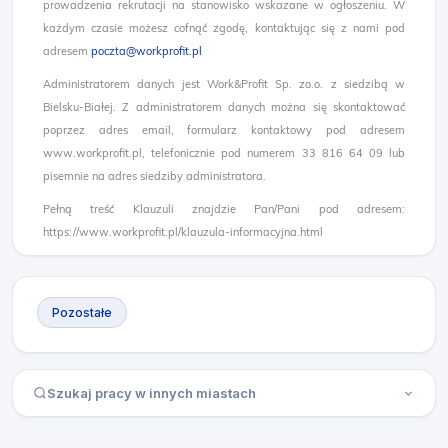
prowadzenia rekrutacji na stanowisko wskazane w ogłoszeniu. W
każdym czasie możesz cofnąć zgodę, kontaktując się z nami pod
adresem
poczta@workprofit.pl
Administratorem danych jest Work&Profit Sp. zo.o. z siedzibą w
Bielsku-Białej. Z administratorem danych można się skontaktować
poprzez adres email, formularz kontaktowy pod adresem
www.workprofit.pl, telefonicznie pod numerem 33 816 64 09 lub
pisemnie na adres siedziby administratora.
Pełną treść Klauzuli znajdzie Pan/Pani pod adresem:
https://www.workprofit.pl/klauzula-informacyjna.html
Pozostałe
Szukaj pracy w innych miastach