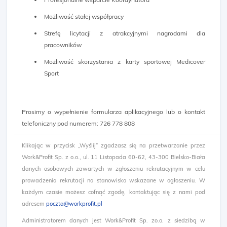
Możliwość stałej współpracy
Strefę licytacji z atrakcyjnymi nagrodami dla
pracowników
Możliwość skorzystania z karty sportowej Medicover
Sport
Prosimy o wypełnienie formularza aplikacyjnego lub o kontakt
telefoniczny pod numerem: 726 778 808
Klikając w przycisk „Wyślij” zgadzasz się na przetwarzanie przez
Work&Profit Sp. z o.o., ul. 11 Listopada 60-62, 43-300 Bielsko-Biała
danych osobowych zawartych w zgłoszeniu rekrutacyjnym w celu
prowadzenia rekrutacji na stanowisko wskazane w ogłoszeniu. W
każdym czasie możesz cofnąć zgodę, kontaktując się z nami pod
adresem
poczta@workprofit.pl
Administratorem danych jest Work&Profit Sp. zo.o. z siedzibą w