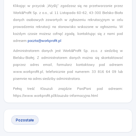
Klikając w przycisk „Wyślij” zgadzasz się na przetwarzanie przez
Work&Profit Sp. z o.o., ul. 11 Listopada 60-62, 43-300 Bielsko-Biała
danych osobowych zawartych w zgłoszeniu rekrutacyjnym w celu
prowadzenia rekrutacji na stanowisko wskazane w ogłoszeniu. W
każdym czasie możesz cofnąć zgodę, kontaktując się z nami pod
adresem
poczta@workprofit.pl
Administratorem danych jest Work&Profit Sp. zo.o. z siedzibą w
Bielsku-Białej. Z administratorem danych można się skontaktować
poprzez adres email, formularz kontaktowy pod adresem
www.workprofit.pl, telefonicznie pod numerem 33 816 64 09 lub
pisemnie na adres siedziby administratora.
Pełną treść Klauzuli znajdzie Pan/Pani pod adresem:
https://www.workprofit.pl/klauzula-informacyjna.html
Pozostałe