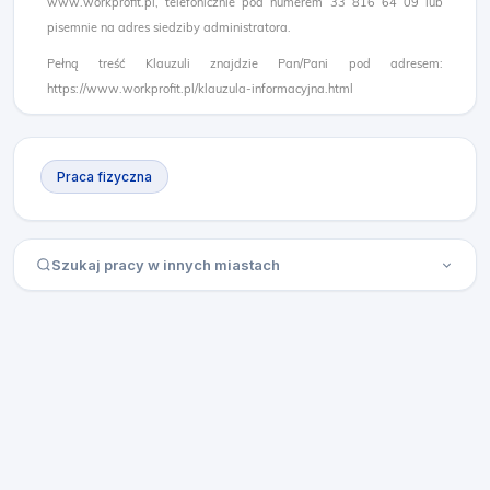
www.workprofit.pl, telefonicznie pod numerem 33 816 64 09 lub
pisemnie na adres siedziby administratora.
Pełną treść Klauzuli znajdzie Pan/Pani pod adresem:
https://www.workprofit.pl/klauzula-informacyjna.html
Praca fizyczna
Szukaj pracy w innych miastach