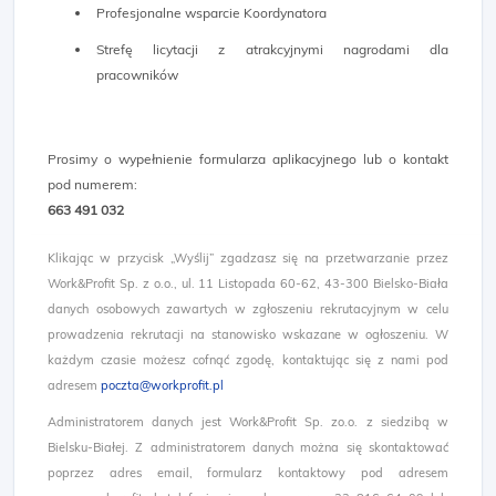
Profesjonalne wsparcie Koordynatora
Strefę licytacji z atrakcyjnymi nagrodami dla
pracowników
Prosimy o wypełnienie formularza aplikacyjnego lub o kontakt
pod numerem:
663 491 032
Klikając w przycisk „Wyślij” zgadzasz się na przetwarzanie przez
Work&Profit Sp. z o.o., ul. 11 Listopada 60-62, 43-300 Bielsko-Biała
danych osobowych zawartych w zgłoszeniu rekrutacyjnym w celu
prowadzenia rekrutacji na stanowisko wskazane w ogłoszeniu. W
każdym czasie możesz cofnąć zgodę, kontaktując się z nami pod
adresem
poczta@workprofit.pl
Administratorem danych jest Work&Profit Sp. zo.o. z siedzibą w
Bielsku-Białej. Z administratorem danych można się skontaktować
poprzez adres email, formularz kontaktowy pod adresem