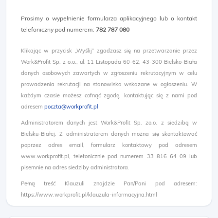
Prosimy o wypełnienie formularza aplikacyjnego lub o kontakt
telefoniczny pod numerem:
782 787 080
​
Klikając w przycisk „Wyślij” zgadzasz się na przetwarzanie przez
Work&Profit Sp. z o.o., ul. 11 Listopada 60-62, 43-300 Bielsko-Biała
danych osobowych zawartych w zgłoszeniu rekrutacyjnym w celu
prowadzenia rekrutacji na stanowisko wskazane w ogłoszeniu. W
każdym czasie możesz cofnąć zgodę, kontaktując się z nami pod
adresem
poczta@workprofit.pl
Administratorem danych jest Work&Profit Sp. zo.o. z siedzibą w
Bielsku-Białej. Z administratorem danych można się skontaktować
poprzez adres email, formularz kontaktowy pod adresem
www.workprofit.pl, telefonicznie pod numerem 33 816 64 09 lub
pisemnie na adres siedziby administratora.
Pełną treść Klauzuli znajdzie Pan/Pani pod adresem:
https://www.workprofit.pl/klauzula-informacyjna.html