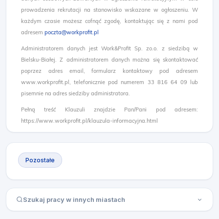
prowadzenia rekrutacji na stanowisko wskazane w ogłoszeniu. W
każdym czasie możesz cofnąć zgodę, kontaktując się z nami pod
adresem
poczta@workprofit.pl
Administratorem danych jest Work&Profit Sp. zo.o. z siedzibą w
Bielsku-Białej. Z administratorem danych można się skontaktować
poprzez adres email, formularz kontaktowy pod adresem
www.workprofit.pl, telefonicznie pod numerem 33 816 64 09 lub
pisemnie na adres siedziby administratora.
Pełną treść Klauzuli znajdzie Pan/Pani pod adresem:
https://www.workprofit.pl/klauzula-informacyjna.html
Pozostałe
Szukaj pracy w innych miastach