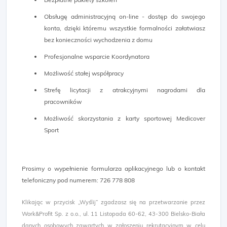
Obsługę administracyjną on-line - dostęp do swojego
konta, dzięki któremu wszystkie formalności załatwiasz
bez konieczności wychodzenia z domu
Profesjonalne wsparcie Koordynatora
Możliwość stałej współpracy
Strefę licytacji z atrakcyjnymi nagrodami dla
pracowników
Możliwość skorzystania z karty sportowej Medicover
Sport
Prosimy o wypełnienie formularza aplikacyjnego lub o kontakt
telefoniczny pod numerem: 726 778 808
Klikając w przycisk „Wyślij” zgadzasz się na przetwarzanie przez
Work&Profit Sp. z o.o., ul. 11 Listopada 60-62, 43-300 Bielsko-Biała
danych osobowych zawartych w zgłoszeniu rekrutacyjnym w celu