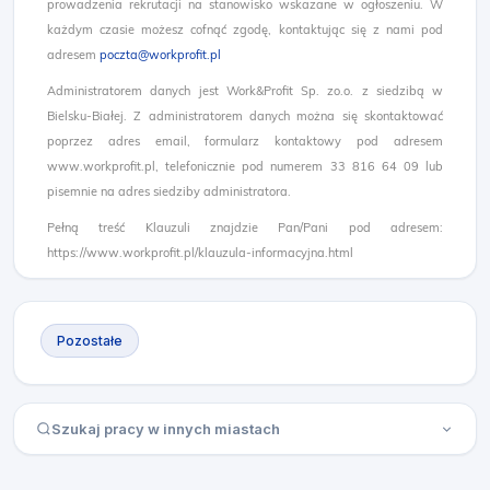
prowadzenia rekrutacji na stanowisko wskazane w ogłoszeniu. W
każdym czasie możesz cofnąć zgodę, kontaktując się z nami pod
adresem
poczta@workprofit.pl
Administratorem danych jest Work&Profit Sp. zo.o. z siedzibą w
Bielsku-Białej. Z administratorem danych można się skontaktować
poprzez adres email, formularz kontaktowy pod adresem
www.workprofit.pl, telefonicznie pod numerem 33 816 64 09 lub
pisemnie na adres siedziby administratora.
Pełną treść Klauzuli znajdzie Pan/Pani pod adresem:
https://www.workprofit.pl/klauzula-informacyjna.html
Pozostałe
Szukaj pracy w innych miastach