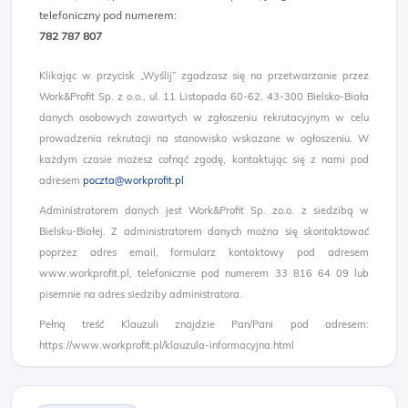
telefoniczny pod numerem:
782 787 807​
Klikając w przycisk „Wyślij” zgadzasz się na przetwarzanie przez
Work&Profit Sp. z o.o., ul. 11 Listopada 60-62, 43-300 Bielsko-Biała
danych osobowych zawartych w zgłoszeniu rekrutacyjnym w celu
prowadzenia rekrutacji na stanowisko wskazane w ogłoszeniu. W
każdym czasie możesz cofnąć zgodę, kontaktując się z nami pod
adresem
poczta@workprofit.pl
Administratorem danych jest Work&Profit Sp. zo.o. z siedzibą w
Bielsku-Białej. Z administratorem danych można się skontaktować
poprzez adres email, formularz kontaktowy pod adresem
www.workprofit.pl, telefonicznie pod numerem 33 816 64 09 lub
pisemnie na adres siedziby administratora.
Pełną treść Klauzuli znajdzie Pan/Pani pod adresem:
https://www.workprofit.pl/klauzula-informacyjna.html