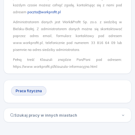
każdym czasie możesz cofnąć zgodę, kontaktując się z nami pod
adresem
poczta@workprofit.pl
Administratorem danych jest Work&Profit Sp. zo.o. z siedzibą w
Bielsku-Białej. Z administratorem danych można się skontaktować
poprzez adres email, formularz kontaktowy pod adresem
www.workprofit.pl, telefonicznie pod numerem 33 816 64 09 lub
pisemnie na adres siedziby administratora.
Pełną treść Klauzuli znajdzie Pan/Pani pod adresem:
https://www.workprofit.pl/klauzula-informacyjna.html
Praca fizyczna
Szukaj pracy w innych miastach