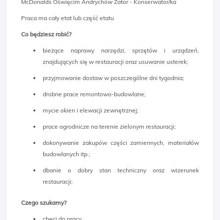
McDonalds Oświęcim Andrychów Zator - Konserwator/ka
Praca ma cały etat lub część etatu
Co będziesz robić?
bieżące naprawy narzędzi, sprzętów i urządzeń,
znajdujących się w restauracji oraz usuwanie usterek;
przyjmowanie dostaw w poszczególne dni tygodnia;
drobne prace remontowo-budowlane;
mycie okien i elewacji zewnętrznej;
prace ogrodnicze na terenie zielonym restauracji;
dokonywanie zakupów części zamiennych, materiałów
budowlanych itp.;
dbanie o dobry stan techniczny oraz wizerunek
restauracji;
Czego szukamy?
chęci do pracy