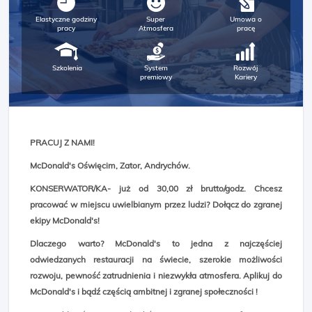
Elastyczne godziny
Super
Umowa o
pracy
Atmosfera
pracę
Szkolenia
System
Rozwój
premiowy
Kariery
PRACUJ Z NAMI!
McDonald's Oświęcim, Zator, Andrychów.
KONSERWATOR/KA- już od 30,00 zł brutto/godz.
Chcesz
pracować w miejscu uwielbianym przez ludzi? Dołącz do zgranej
ekipy McDonald's!
Dlaczego warto?
McDonald's to jedna z najczęściej
odwiedzanych restauracji na świecie, szerokie możliwości
rozwoju, pewność zatrudnienia i niezwykła atmosfera. Aplikuj do
McDonald's i bądź częścią ambitnej i zgranej społeczności !