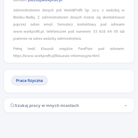
adresem
poczta@workprofit.pl
Administratorem danych jest Work&Profit Sp. zo.o. z siedzibą w
Bielsku-Białej. Z administratorem danych można się skontaktować
poprzez adres email, formularz kontaktowy pod adresem
www.workprofit.pl, telefonicznie pod numerem 33 816 64 09 lub
pisemnie na adres siedziby administratora.
Pełną treść Klauzuli znajdzie Pan/Pani pod adresem:
https://www.workprofit.pl/klauzula-informacyjna.html
Praca fizyczna
Szukaj pracy w innych miastach