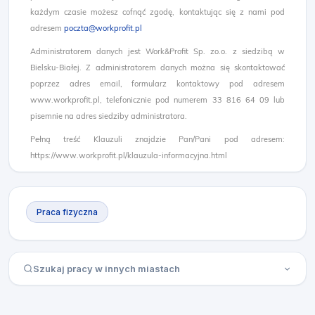
każdym czasie możesz cofnąć zgodę, kontaktując się z nami pod
adresem
poczta@workprofit.pl
Administratorem danych jest Work&Profit Sp. zo.o. z siedzibą w
Bielsku-Białej. Z administratorem danych można się skontaktować
poprzez adres email, formularz kontaktowy pod adresem
www.workprofit.pl, telefonicznie pod numerem 33 816 64 09 lub
pisemnie na adres siedziby administratora.
Pełną treść Klauzuli znajdzie Pan/Pani pod adresem:
https://www.workprofit.pl/klauzula-informacyjna.html
Praca fizyczna
Szukaj pracy w innych miastach