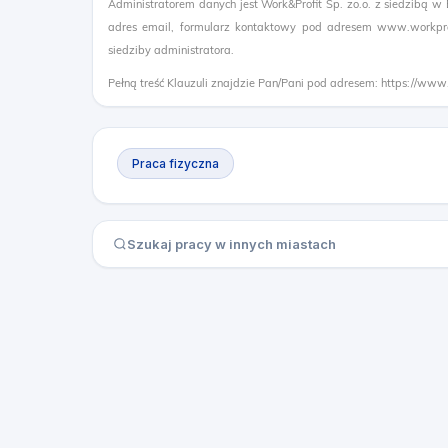
Administratorem danych jest Work&Profit Sp. zo.o. z siedzibą w
adres email, formularz kontaktowy pod adresem www.workprof
siedziby administratora.
Pełną treść Klauzuli znajdzie Pan/Pani pod adresem: https://www
Praca fizyczna
Szukaj pracy w innych miastach