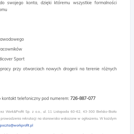
 do swojego konta, dzięki któremu wszystkie formalności
domu
 zawodowego
 pracowników
dicover Sport
łpracy przy otwarciach nowych drogerii na terenie różnych
 o kontakt telefoniczny pod numerem:
726-887-077
zez Work&Profit Sp. z o.o., ul. 11 Listopada 60-62, 43-300 Bielsko-Biała
 prowadzenia rekrutacji na stanowisko wskazane w ogłoszeniu. W każdym
poczta@workprofit.pl