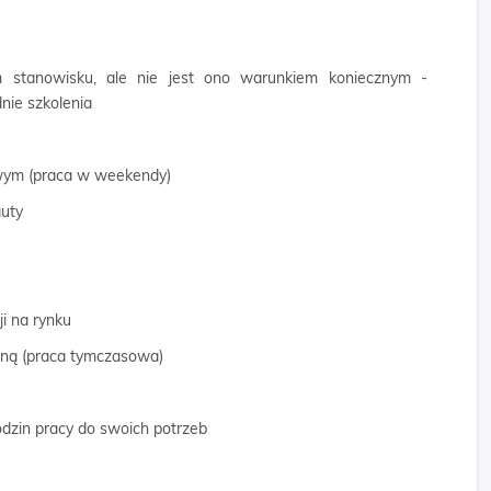
 stanowisku, ale nie jest ono warunkiem koniecznym -
ie szkolenia
wym (praca w weekendy)
auty
ji na rynku
wną (praca tymczasowa)
odzin pracy do swoich potrzeb