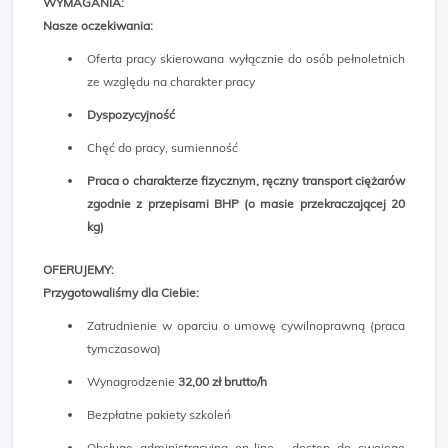
WYMAGANIA:
Nasze oczekiwania:
Oferta pracy skierowana wyłącznie do osób pełnoletnich
ze względu na charakter pracy
Dyspozycyjność
Chęć do pracy, sumienność
Praca o charakterze fizycznym, ręczny transport ciężarów
zgodnie z przepisami BHP (o masie przekraczającej 20
kg)
OFERUJEMY:
Przygotowaliśmy dla Ciebie:
Zatrudnienie w oparciu o umowę cywilnoprawną (praca
tymczasowa)
Wynagrodzenie
32,00 zł brutto/h
Bezpłatne pakiety szkoleń
Obsługę administracyjną on-line - dostęp do swojego