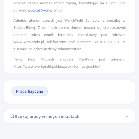
każdym czasie możesz cofnąć zgodę, kontaktując się z nami pod
adresem
poczta@workprofit.pl
Administratorem danych jest Work&Profit Sp. zo.o. z siedzibą w
Bielsku-Białej. Z administratorem danych można się skontaktować
poprzez adres email, formularz kontaktowy pod adresem
www.workprofit.pl, telefonicznie pod numerem 33 816 64 09 lub
pisemnie na adres siedziby administratora.
Pełną treść Klauzuli znajdzie Pan/Pani pod adresem:
https://www.workprofit.pl/klauzula-informacyjna.html
Praca fizyczna
Szukaj pracy w innych miastach