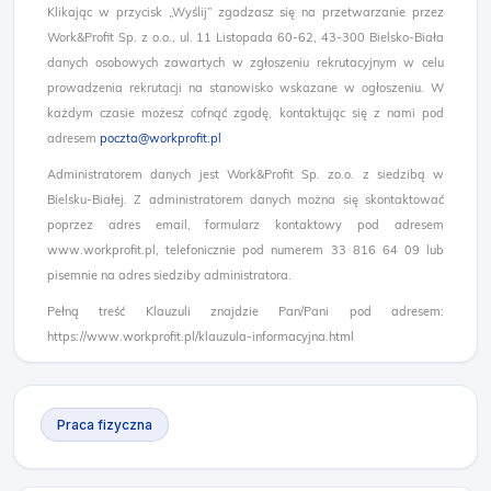
Klikając w przycisk „Wyślij” zgadzasz się na przetwarzanie przez
Work&Profit Sp. z o.o., ul. 11 Listopada 60-62, 43-300 Bielsko-Biała
danych osobowych zawartych w zgłoszeniu rekrutacyjnym w celu
prowadzenia rekrutacji na stanowisko wskazane w ogłoszeniu. W
każdym czasie możesz cofnąć zgodę, kontaktując się z nami pod
adresem
poczta@workprofit.pl
Administratorem danych jest Work&Profit Sp. zo.o. z siedzibą w
Bielsku-Białej. Z administratorem danych można się skontaktować
poprzez adres email, formularz kontaktowy pod adresem
www.workprofit.pl, telefonicznie pod numerem 33 816 64 09 lub
pisemnie na adres siedziby administratora.
Pełną treść Klauzuli znajdzie Pan/Pani pod adresem:
https://www.workprofit.pl/klauzula-informacyjna.html
Praca fizyczna