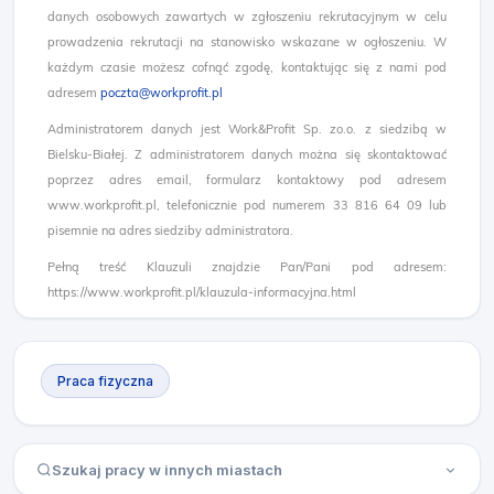
danych osobowych zawartych w zgłoszeniu rekrutacyjnym w celu
prowadzenia rekrutacji na stanowisko wskazane w ogłoszeniu. W
każdym czasie możesz cofnąć zgodę, kontaktując się z nami pod
adresem
poczta@workprofit.pl
Administratorem danych jest Work&Profit Sp. zo.o. z siedzibą w
Bielsku-Białej. Z administratorem danych można się skontaktować
poprzez adres email, formularz kontaktowy pod adresem
www.workprofit.pl, telefonicznie pod numerem 33 816 64 09 lub
pisemnie na adres siedziby administratora.
Pełną treść Klauzuli znajdzie Pan/Pani pod adresem:
https://www.workprofit.pl/klauzula-informacyjna.html
Praca fizyczna
Szukaj pracy w innych miastach