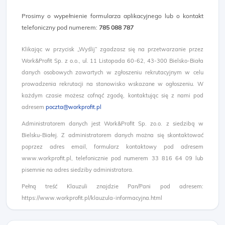
Prosimy o wypełnienie formularza aplikacyjnego lub o kontakt
telefoniczny pod numerem:
785 088 787
Klikając w przycisk „Wyślij” zgadzasz się na przetwarzanie przez
Work&Profit Sp. z o.o., ul. 11 Listopada 60-62, 43-300 Bielsko-Biała
danych osobowych zawartych w zgłoszeniu rekrutacyjnym w celu
prowadzenia rekrutacji na stanowisko wskazane w ogłoszeniu. W
każdym czasie możesz cofnąć zgodę, kontaktując się z nami pod
adresem
poczta@workprofit.pl
Administratorem danych jest Work&Profit Sp. zo.o. z siedzibą w
Bielsku-Białej. Z administratorem danych można się skontaktować
poprzez adres email, formularz kontaktowy pod adresem
www.workprofit.pl, telefonicznie pod numerem 33 816 64 09 lub
pisemnie na adres siedziby administratora.
Pełną treść Klauzuli znajdzie Pan/Pani pod adresem:
https://www.workprofit.pl/klauzula-informacyjna.html