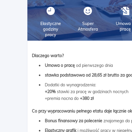
Elastyczne
Super
Umowa 
godziny
Atmosfera
pracę
pracy
Dlaczego warto?
Umowa o pracę
od pierwszego dnia
stawka podstawowa od 28,65 zł
brutto za go
Dodatki do wynagrodzenia:
+20%
stawki za pracę w godzinach nocnych
+premia nocna do
+380 zł
Co przy wypracowaniu pełnego etatu daje łącznie ok
Bonus finansowy za polecenie
znajomego do 
Elastyczny grafik
i możliwość pracy w niepełn