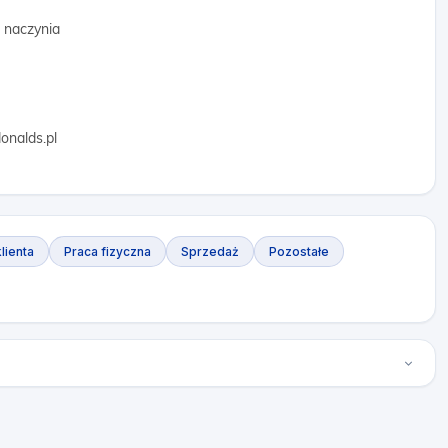
i naczynia
onalds.pl
lienta
Praca fizyczna
Sprzedaż
Pozostałe