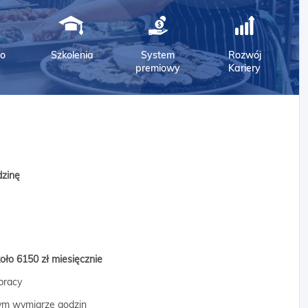
o
Szkolenia
System
Rozwój
premiowy
Kariery
dzinę
oło 6150 zł miesięcznie
pracy
ym wymiarze godzin