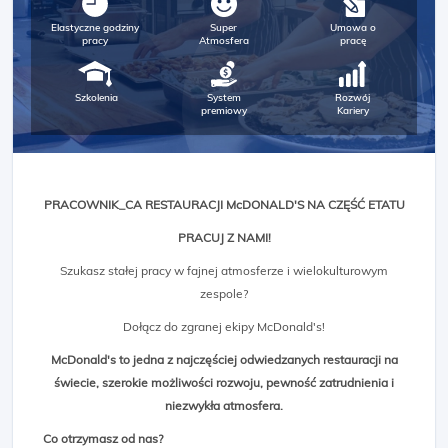
Elastyczne godziny
Super
Umowa o
pracy
Atmosfera
pracę
Szkolenia
System
Rozwój
premiowy
Kariery
PRACOWNIK_CA RESTAURACJI McDONALD'S NA CZĘŚĆ ETATU
PRACUJ Z NAMI!
Szukasz stałej pracy w fajnej atmosferze i wielokulturowym
zespole?
Dołącz do zgranej ekipy McDonald's!
McDonald's to jedna z najczęściej odwiedzanych restauracji na
świecie, szerokie możliwości rozwoju, pewność zatrudnienia i
niezwykła atmosfera.
Co otrzymasz od nas?